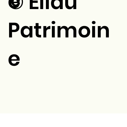
é
© Eilau
Patrimoin
e