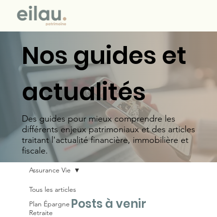
Nos guides et
actualités
Des guides pour mieux comprendre les
différents enjeux patrimoniaux et des articles
traitant l'actualité financière, immobilière et
fiscale.
Assurance Vie
Tous les articles
Posts à venir
Plan Épargne
Retraite