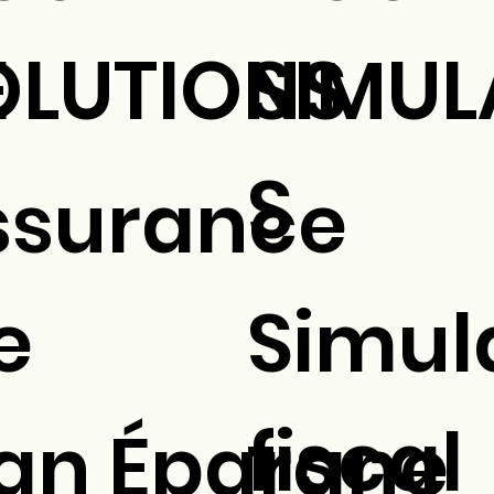
E
SIMUL
OLUTIONS
S
ssurance
e
Simul
fiscal
lan Épargne