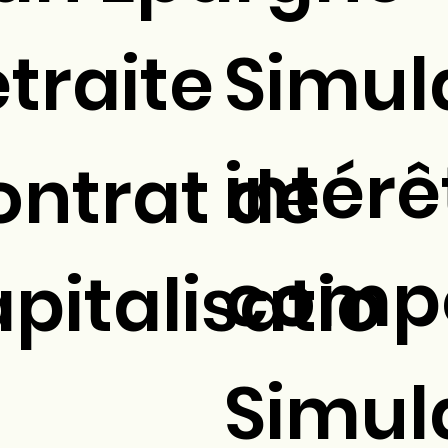
traite
Simul
intérê
ontrat de
comp
pitalisatio
Simul