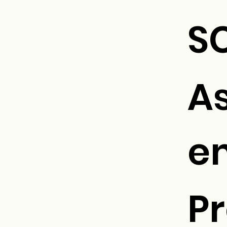
S
A
e
P