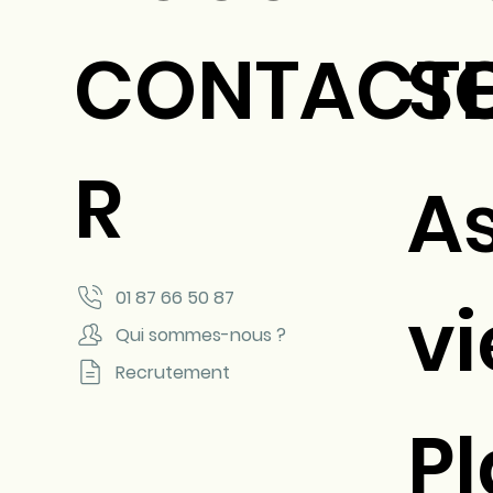
CONTACT
S
R
A
01 87 66 50 87
vi
Qui sommes-nous ?
Recrutement
P