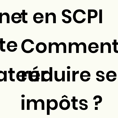
ne
t en SCPI
te
Commen
ateur
réduire se
impôts ?