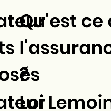
ateur
Qu'est ce
ts
l'assuranc
osés
?
ateur
Loi Lemoin