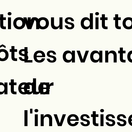
tion
vous dit t
ôts
Les avant
ateur
de
l'investi