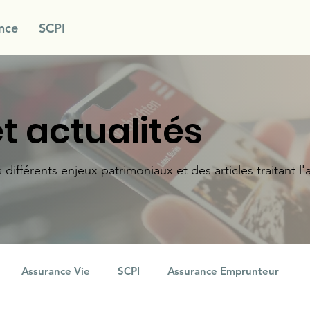
nce
SCPI
t actualités
fférents enjeux patrimoniaux et des articles traitant l'a
Assurance Vie
SCPI
Assurance Emprunteur