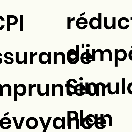
réduc
CPI
d'imp
ssurance
Simul
mprunteur
Plan
révoyance