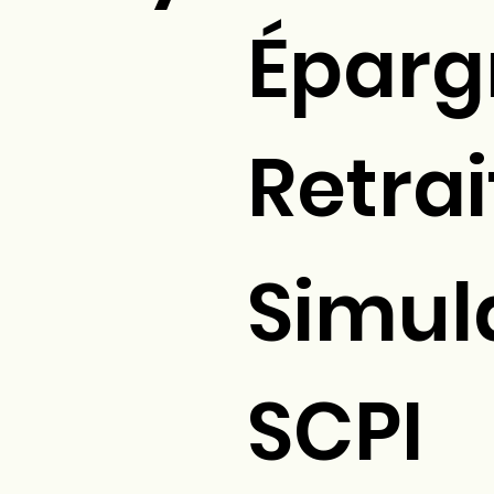
Éparg
Retrai
Simul
SCPI